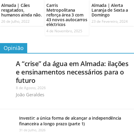
Almada | Cães
Carris
Almada | Alerta
resgatados,
Metropolitana
Laranja de Sexta a
humanos ainda não.
reforça área 3 com
Domingo
43 novos autocarros
26 de Julho, 2022
23 de Fevereiro, 2024
eléctricos
4 de Novembro, 2025
Opinião
A “crise” da água em Almada: ilações
e ensinamentos necessários para o
futuro
8 de Agosto, 2026
João Geraldes
Investir: a única forma de alcançar a independência
financeira a longo prazo (parte 1)
31 de Julho, 2026