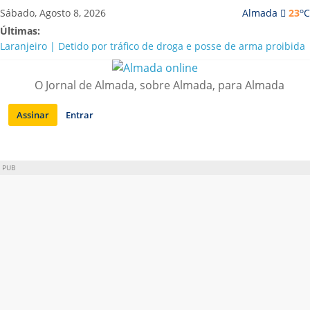
Saltar
o
Sábado, Agosto 8, 2026
Almada
23
C
para
Últimas:
conteúdo
Laranjeiro | Detido por tráfico de droga e posse de arma proibida
A “crise” da água em Almada: ilações e ensinamentos necessários
para o futuro
O Jornal de Almada, sobre Almada, para Almada
Costa da Caparica | Polícia Marítima e ASAE detectam
irregularidades em habitações e restaurantes
Assinar
Entrar
APA diz que falta de água em Almada “foi um problema de má
gestão”
Laranjeiro | Cultura pop asiática invade a Casa Amarela
PUB