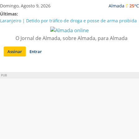
Saltar
o
Domingo, Agosto 9, 2026
Almada
25
C
para
Últimas:
conteúdo
Laranjeiro | Detido por tráfico de droga e posse de arma proibida
A “crise” da água em Almada: ilações e ensinamentos necessários
para o futuro
O Jornal de Almada, sobre Almada, para Almada
Costa da Caparica | Polícia Marítima e ASAE detectam
irregularidades em habitações e restaurantes
Assinar
Entrar
APA diz que falta de água em Almada “foi um problema de má
gestão”
Laranjeiro | Cultura pop asiática invade a Casa Amarela
PUB