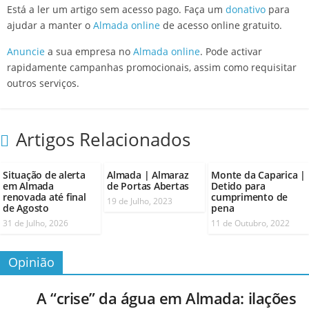
Está a ler um artigo sem acesso pago. Faça um
donativo
para
ajudar a manter o
Almada online
de acesso online gratuito.
Anuncie
a sua empresa no
Almada online
. Pode activar
rapidamente campanhas promocionais, assim como requisitar
outros serviços.
Artigos Relacionados
Situação de alerta
Almada | Almaraz
Monte da Caparica |
em Almada
de Portas Abertas
Detido para
renovada até final
cumprimento de
19 de Julho, 2023
de Agosto
pena
31 de Julho, 2026
11 de Outubro, 2022
Opinião
A “crise” da água em Almada: ilações