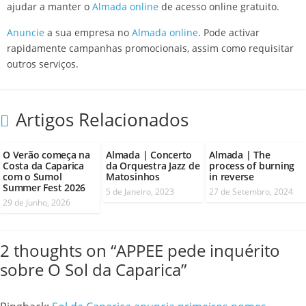
ajudar a manter o
Almada online
de acesso online gratuito.
Anuncie
a sua empresa no
Almada online
. Pode activar
rapidamente campanhas promocionais, assim como requisitar
outros serviços.
Artigos Relacionados
O Verão começa na
Almada | Concerto
Almada | The
Costa da Caparica
da Orquestra Jazz de
process of burning
com o Sumol
Matosinhos
in reverse
Summer Fest 2026
5 de Janeiro, 2023
27 de Setembro, 2024
29 de Junho, 2026
2 thoughts on “
APPEE pede inquérito
sobre O Sol da Caparica
”