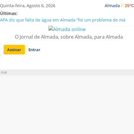
Saltar
o
Quinta-feira, Agosto 6, 2026
Almada
25
C
para
Últimas:
conteúdo
APA diz que falta de água em Almada “foi um problema de má
gestão”
Laranjeiro | Cultura pop asiática invade a Casa Amarela
O Jornal de Almada, sobre Almada, para Almada
Ponte 25 de Abril celebra 60 anos com programa cultural entre
Lisboa e Almada
Assinar
Entrar
Situação de alerta em Almada renovada até final de Agosto
Sobreda | Solar dos Zagallos acolhe festival “Interconnect”
PUB