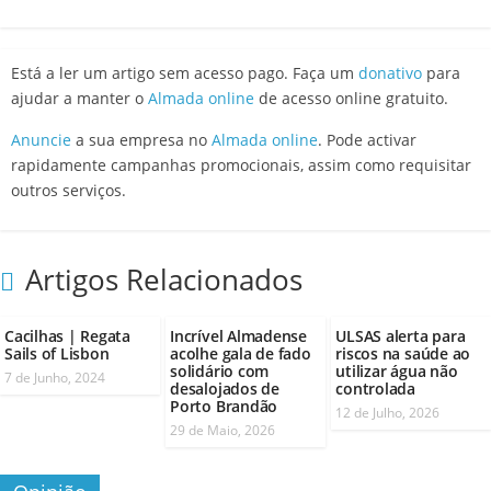
Está a ler um artigo sem acesso pago. Faça um
donativo
para
ajudar a manter o
Almada online
de acesso online gratuito.
Anuncie
a sua empresa no
Almada online
. Pode activar
rapidamente campanhas promocionais, assim como requisitar
outros serviços.
Artigos Relacionados
Cacilhas | Regata
Incrível Almadense
ULSAS alerta para
Sails of Lisbon
acolhe gala de fado
riscos na saúde ao
solidário com
utilizar água não
7 de Junho, 2024
desalojados de
controlada
Porto Brandão
12 de Julho, 2026
29 de Maio, 2026