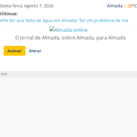
Saltar
o
Sexta-feira, Agosto 7, 2026
Almada
20
C
para
Últimas:
conteúdo
APA diz que falta de água em Almada “foi um problema de má
gestão”
Laranjeiro | Cultura pop asiática invade a Casa Amarela
O Jornal de Almada, sobre Almada, para Almada
Ponte 25 de Abril celebra 60 anos com programa cultural entre
Lisboa e Almada
Assinar
Entrar
Situação de alerta em Almada renovada até final de Agosto
Sobreda | Solar dos Zagallos acolhe festival “Interconnect”
PUB