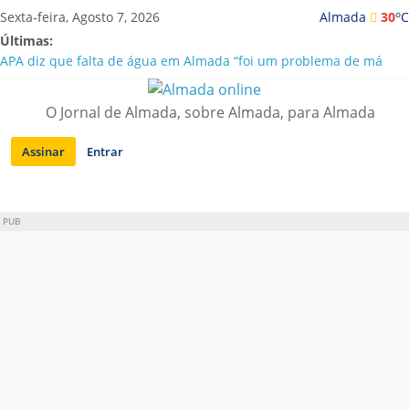
Saltar
o
Sexta-feira, Agosto 7, 2026
Almada
30
C
para
Últimas:
conteúdo
APA diz que falta de água em Almada “foi um problema de má
gestão”
Laranjeiro | Cultura pop asiática invade a Casa Amarela
O Jornal de Almada, sobre Almada, para Almada
Ponte 25 de Abril celebra 60 anos com programa cultural entre
Lisboa e Almada
Assinar
Entrar
Situação de alerta em Almada renovada até final de Agosto
Sobreda | Solar dos Zagallos acolhe festival “Interconnect”
PUB