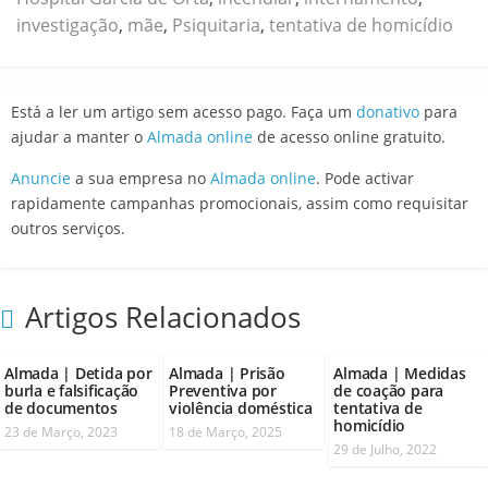
investigação
,
mãe
,
Psiquitaria
,
tentativa de homicídio
Está a ler um artigo sem acesso pago. Faça um
donativo
para
ajudar a manter o
Almada online
de acesso online gratuito.
Anuncie
a sua empresa no
Almada online
. Pode activar
rapidamente campanhas promocionais, assim como requisitar
outros serviços.
Artigos Relacionados
Almada | Detida por
Almada | Prisão
Almada | Medidas
burla e falsificação
Preventiva por
de coação para
de documentos
violência doméstica
tentativa de
homicídio
23 de Março, 2023
18 de Março, 2025
29 de Julho, 2022