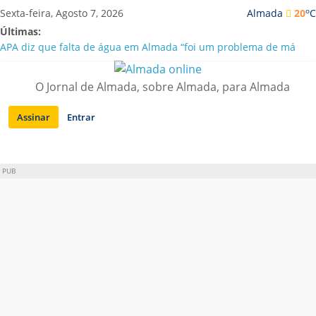
Saltar
o
Sexta-feira, Agosto 7, 2026
Almada
20
C
para
Últimas:
conteúdo
APA diz que falta de água em Almada “foi um problema de má
gestão”
Laranjeiro | Cultura pop asiática invade a Casa Amarela
O Jornal de Almada, sobre Almada, para Almada
Ponte 25 de Abril celebra 60 anos com programa cultural entre
Lisboa e Almada
Assinar
Entrar
Situação de alerta em Almada renovada até final de Agosto
Sobreda | Solar dos Zagallos acolhe festival “Interconnect”
PUB