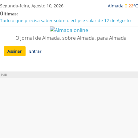
Saltar
o
Segunda-feira, Agosto 10, 2026
Almada
22
C
para
Últimas:
conteúdo
Tudo o que precisa saber sobre o eclipse solar de 12 de Agosto
Caparica | Orchestra GMO traz “Música sem Fronteiras” a Porto
Brandão
O Jornal de Almada, sobre Almada, para Almada
Laranjeiro | Detido por tráfico de droga e posse de arma proibida
A “crise” da água em Almada: ilações e ensinamentos necessários
Assinar
Entrar
para o futuro
Costa da Caparica | Polícia Marítima e ASAE detectam
irregularidades em habitações e restaurantes
PUB