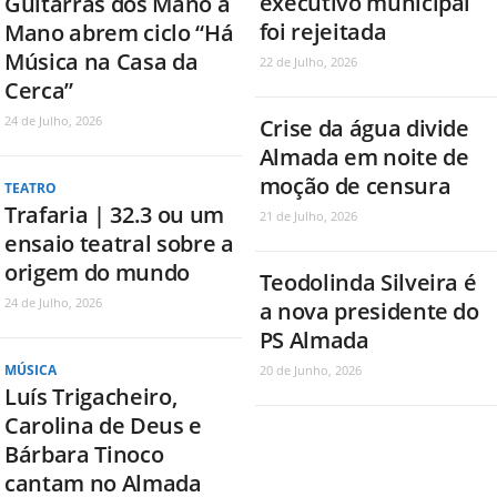
executivo municipal
Guitarras dos Mano a
foi rejeitada
Mano abrem ciclo “Há
Música na Casa da
22 de Julho, 2026
Cerca”
24 de Julho, 2026
Crise da água divide
Almada em noite de
moção de censura
TEATRO
Trafaria | 32.3 ou um
21 de Julho, 2026
ensaio teatral sobre a
origem do mundo
Teodolinda Silveira é
24 de Julho, 2026
a nova presidente do
PS Almada
MÚSICA
20 de Junho, 2026
Luís Trigacheiro,
Carolina de Deus e
Bárbara Tinoco
cantam no Almada