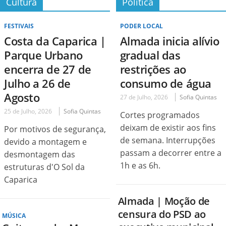
Cultura
Política
FESTIVAIS
PODER LOCAL
Costa da Caparica |
Almada inicia alívio
Parque Urbano
gradual das
encerra de 27 de
restrições ao
Julho a 26 de
consumo de água
Agosto
27 de Julho, 2026
Sofia Quintas
25 de Julho, 2026
Sofia Quintas
Cortes programados
deixam de existir aos fins
Por motivos de segurança,
de semana. Interrupções
devido a montagem e
passam a decorrer entre a
desmontagem das
1h e as 6h.
estruturas d'O Sol da
Caparica
Almada | Moção de
censura do PSD ao
MÚSICA