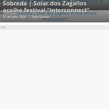
Sobreda | Solar dos Zagallos
31 de Julho, 2026
Sofia Quintas
acolhe festival “Interconnect”
31 de Julho, 2026
Sofia Quintas
PUB