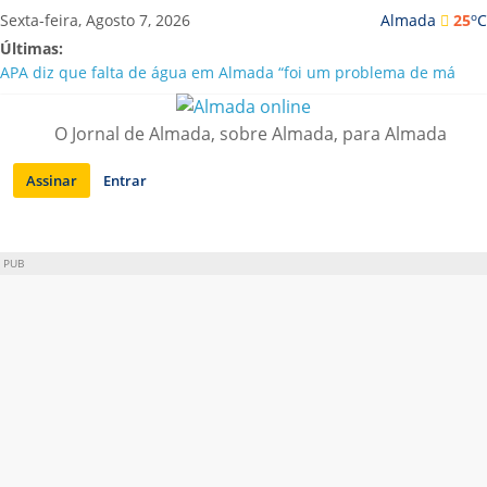
Saltar
o
Sexta-feira, Agosto 7, 2026
Almada
25
C
para
Últimas:
conteúdo
APA diz que falta de água em Almada “foi um problema de má
gestão”
Laranjeiro | Cultura pop asiática invade a Casa Amarela
O Jornal de Almada, sobre Almada, para Almada
Ponte 25 de Abril celebra 60 anos com programa cultural entre
Lisboa e Almada
Assinar
Entrar
Situação de alerta em Almada renovada até final de Agosto
Sobreda | Solar dos Zagallos acolhe festival “Interconnect”
PUB