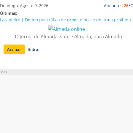
Saltar
o
Domingo, Agosto 9, 2026
Almada
26
C
para
Últimas:
conteúdo
Laranjeiro | Detido por tráfico de droga e posse de arma proibida
A “crise” da água em Almada: ilações e ensinamentos necessários
para o futuro
O Jornal de Almada, sobre Almada, para Almada
Costa da Caparica | Polícia Marítima e ASAE detectam
irregularidades em habitações e restaurantes
Assinar
Entrar
APA diz que falta de água em Almada “foi um problema de má
gestão”
Laranjeiro | Cultura pop asiática invade a Casa Amarela
PUB