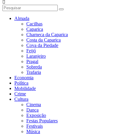
Almada
Cacilhas
Caparica
Charneca da Caparica
Costa da Caparica
Cova da Piedade
Feijó
Laranjeiro
Pragal
Sobreda
Trafaria
Economia
Política
Mobilidade
Crime
Cultura
Cinema
Dança
Exposição
Festas Populares
Festivais
Música