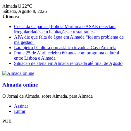
Saltar
o
Almada
22
C
para
Sábado, Agosto 8, 2026
conteúdo
Últimas:
Costa da Caparica | Polícia Marítima e ASAE detectam
irregularidades em habitações e restaurantes
APA diz que falta de água em Almada “foi um problema de
má gestão”
Laranjeiro | Cultura pop asiática invade a Casa Amarela
Ponte 25 de Abril celebra 60 anos com programa cultural
entre Lisboa e Almada
Situação de alerta em Almada renovada até final de Agosto
Almada online
O Jornal de Almada, sobre Almada, para Almada
Assinar
Entrar
PUB