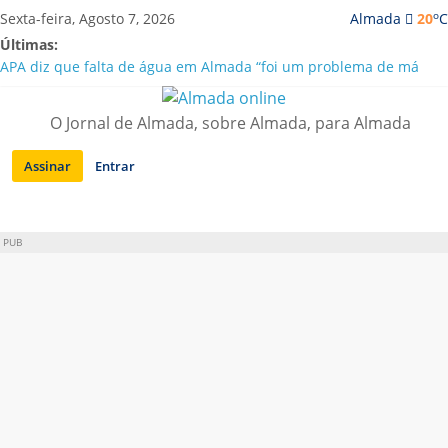
Saltar
o
Sexta-feira, Agosto 7, 2026
Almada
20
C
para
Últimas:
conteúdo
APA diz que falta de água em Almada “foi um problema de má
gestão”
Laranjeiro | Cultura pop asiática invade a Casa Amarela
O Jornal de Almada, sobre Almada, para Almada
Ponte 25 de Abril celebra 60 anos com programa cultural entre
Lisboa e Almada
Assinar
Entrar
Situação de alerta em Almada renovada até final de Agosto
Sobreda | Solar dos Zagallos acolhe festival “Interconnect”
PUB