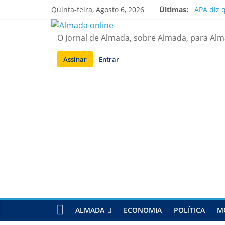
Saltar
Quinta-feira, Agosto 6, 2026
Últimas:
APA diz 
para
Laranjei
conteúdo
Ponte 25
O Jornal de Almada, sobre Almada, para Al
Situação
Sobreda |
Assinar
Entrar
ALMADA
ECONOMIA
POLÍTICA
M