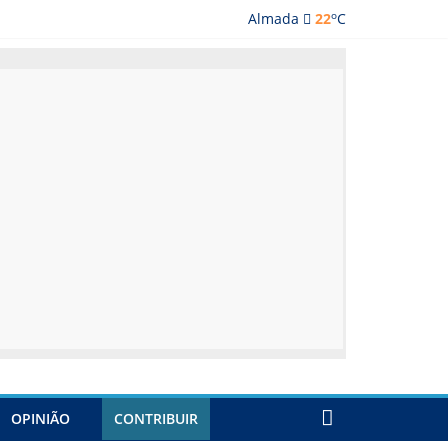
o
Almada
22
C
lmada
OPINIÃO
CONTRIBUIR