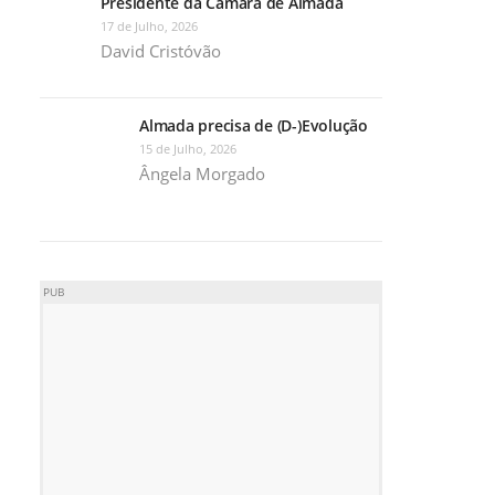
Presidente da Câmara de Almada
17 de Julho, 2026
David Cristóvão
Almada precisa de (D-)Evolução
15 de Julho, 2026
Ângela Morgado
PUB