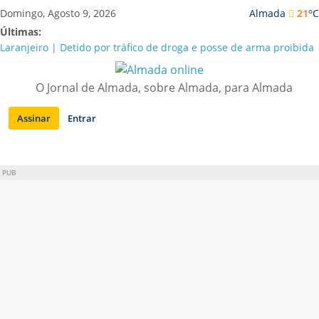
Saltar
o
Domingo, Agosto 9, 2026
Almada
21
C
para
Últimas:
conteúdo
Laranjeiro | Detido por tráfico de droga e posse de arma proibida
A “crise” da água em Almada: ilações e ensinamentos necessários
para o futuro
O Jornal de Almada, sobre Almada, para Almada
Costa da Caparica | Polícia Marítima e ASAE detectam
irregularidades em habitações e restaurantes
Assinar
Entrar
APA diz que falta de água em Almada “foi um problema de má
gestão”
Laranjeiro | Cultura pop asiática invade a Casa Amarela
PUB