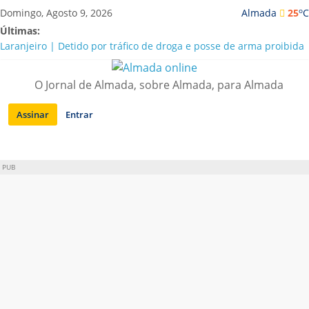
Saltar
o
Domingo, Agosto 9, 2026
Almada
25
C
para
Últimas:
conteúdo
Laranjeiro | Detido por tráfico de droga e posse de arma proibida
A “crise” da água em Almada: ilações e ensinamentos necessários
para o futuro
O Jornal de Almada, sobre Almada, para Almada
Costa da Caparica | Polícia Marítima e ASAE detectam
irregularidades em habitações e restaurantes
Assinar
Entrar
APA diz que falta de água em Almada “foi um problema de má
gestão”
Laranjeiro | Cultura pop asiática invade a Casa Amarela
PUB