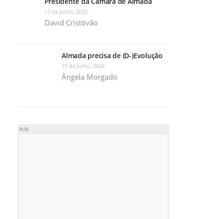
Presidente da Câmara de Almada
17 de Julho, 2026
David Cristóvão
Almada precisa de (D-)Evolução
15 de Julho, 2026
Ângela Morgado
PUB