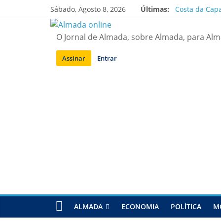
Saltar
Sábado, Agosto 8, 2026
Últimas:
Costa da Capa
para
APA diz que f
conteúdo
Laranjeiro | 
O Jornal de Almada, sobre Almada, para Al
Ponte 25 de A
Situação de a
Assinar
Entrar
ALMADA
ECONOMIA
POLÍTICA
M