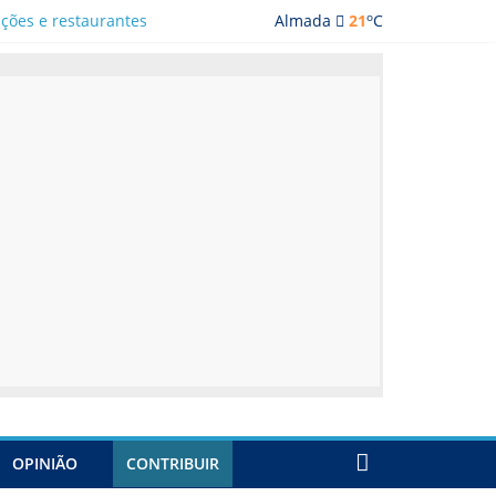
o
ações e restaurantes
Almada
21
C
OPINIÃO
CONTRIBUIR