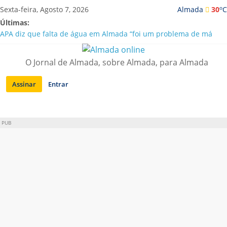
Saltar
o
Sexta-feira, Agosto 7, 2026
Almada
30
C
para
Últimas:
conteúdo
APA diz que falta de água em Almada “foi um problema de má
gestão”
Laranjeiro | Cultura pop asiática invade a Casa Amarela
O Jornal de Almada, sobre Almada, para Almada
Ponte 25 de Abril celebra 60 anos com programa cultural entre
Lisboa e Almada
Assinar
Entrar
Situação de alerta em Almada renovada até final de Agosto
Sobreda | Solar dos Zagallos acolhe festival “Interconnect”
PUB