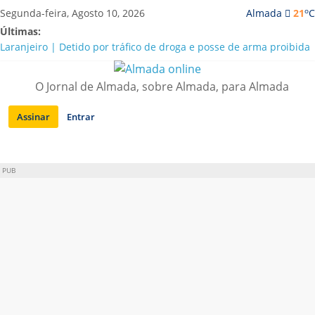
Saltar
o
Segunda-feira, Agosto 10, 2026
Almada
21
C
para
Últimas:
conteúdo
Laranjeiro | Detido por tráfico de droga e posse de arma proibida
A “crise” da água em Almada: ilações e ensinamentos necessários
para o futuro
O Jornal de Almada, sobre Almada, para Almada
Costa da Caparica | Polícia Marítima e ASAE detectam
irregularidades em habitações e restaurantes
Assinar
Entrar
APA diz que falta de água em Almada “foi um problema de má
gestão”
Laranjeiro | Cultura pop asiática invade a Casa Amarela
PUB