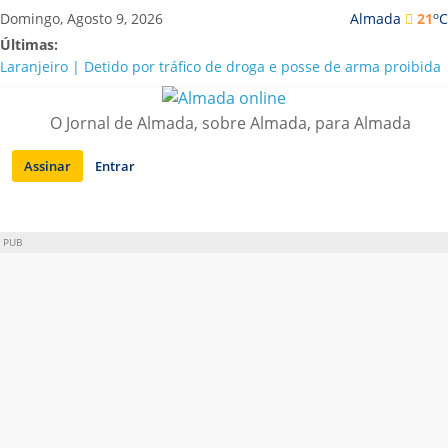
Saltar
o
Domingo, Agosto 9, 2026
Almada
21
C
para
Últimas:
conteúdo
Laranjeiro | Detido por tráfico de droga e posse de arma proibida
A “crise” da água em Almada: ilações e ensinamentos necessários
para o futuro
O Jornal de Almada, sobre Almada, para Almada
Costa da Caparica | Polícia Marítima e ASAE detectam
irregularidades em habitações e restaurantes
Assinar
Entrar
APA diz que falta de água em Almada “foi um problema de má
gestão”
Laranjeiro | Cultura pop asiática invade a Casa Amarela
PUB