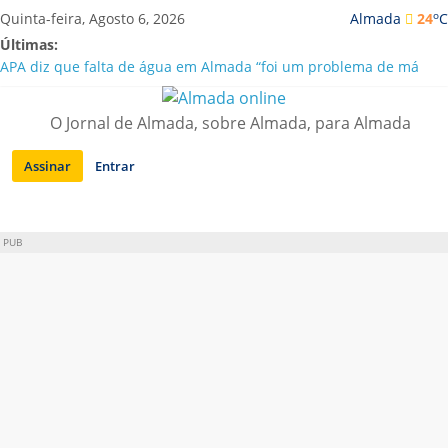
Saltar
o
Quinta-feira, Agosto 6, 2026
Almada
24
C
para
Últimas:
conteúdo
APA diz que falta de água em Almada “foi um problema de má
gestão”
Laranjeiro | Cultura pop asiática invade a Casa Amarela
O Jornal de Almada, sobre Almada, para Almada
Ponte 25 de Abril celebra 60 anos com programa cultural entre
Lisboa e Almada
Assinar
Entrar
Situação de alerta em Almada renovada até final de Agosto
Sobreda | Solar dos Zagallos acolhe festival “Interconnect”
PUB