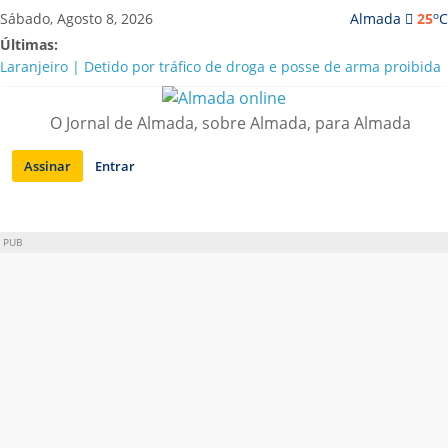
Saltar
o
Sábado, Agosto 8, 2026
Almada
25
C
para
Últimas:
conteúdo
Laranjeiro | Detido por tráfico de droga e posse de arma proibida
A “crise” da água em Almada: ilações e ensinamentos necessários
para o futuro
O Jornal de Almada, sobre Almada, para Almada
Costa da Caparica | Polícia Marítima e ASAE detectam
irregularidades em habitações e restaurantes
Assinar
Entrar
APA diz que falta de água em Almada “foi um problema de má
gestão”
Laranjeiro | Cultura pop asiática invade a Casa Amarela
PUB