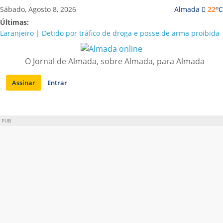
Saltar
o
Sábado, Agosto 8, 2026
Almada
22
C
para
Últimas:
conteúdo
Laranjeiro | Detido por tráfico de droga e posse de arma proibida
A “crise” da água em Almada: ilações e ensinamentos necessários
para o futuro
O Jornal de Almada, sobre Almada, para Almada
Costa da Caparica | Polícia Marítima e ASAE detectam
irregularidades em habitações e restaurantes
Assinar
Entrar
APA diz que falta de água em Almada “foi um problema de má
gestão”
Laranjeiro | Cultura pop asiática invade a Casa Amarela
PUB