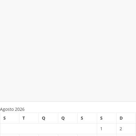
Agosto 2026
S
T
Q
Q
S
S
D
1
2