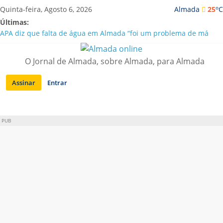
Saltar
o
Quinta-feira, Agosto 6, 2026
Almada
25
C
para
Últimas:
conteúdo
APA diz que falta de água em Almada “foi um problema de má
gestão”
Laranjeiro | Cultura pop asiática invade a Casa Amarela
O Jornal de Almada, sobre Almada, para Almada
Ponte 25 de Abril celebra 60 anos com programa cultural entre
Lisboa e Almada
Assinar
Entrar
Situação de alerta em Almada renovada até final de Agosto
Sobreda | Solar dos Zagallos acolhe festival “Interconnect”
PUB