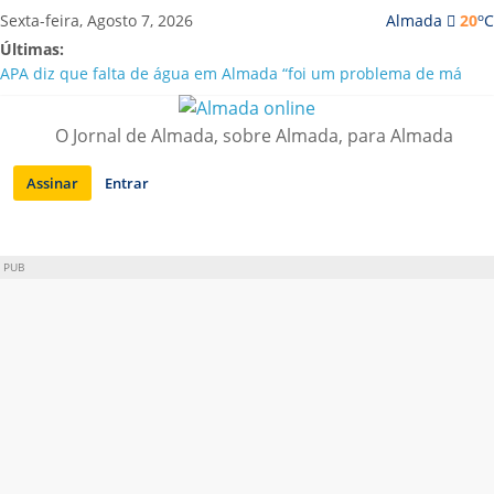
Saltar
o
Sexta-feira, Agosto 7, 2026
Almada
20
C
para
Últimas:
conteúdo
APA diz que falta de água em Almada “foi um problema de má
gestão”
Laranjeiro | Cultura pop asiática invade a Casa Amarela
O Jornal de Almada, sobre Almada, para Almada
Ponte 25 de Abril celebra 60 anos com programa cultural entre
Lisboa e Almada
Assinar
Entrar
Situação de alerta em Almada renovada até final de Agosto
Sobreda | Solar dos Zagallos acolhe festival “Interconnect”
PUB