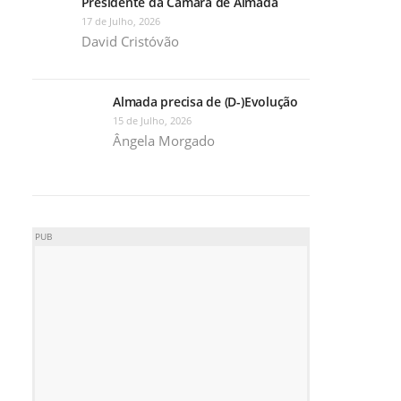
Presidente da Câmara de Almada
17 de Julho, 2026
David Cristóvão
Almada precisa de (D-)Evolução
15 de Julho, 2026
Ângela Morgado
PUB