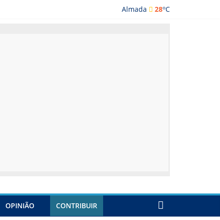
o
Almada
28
C
ada
OPINIÃO
CONTRIBUIR