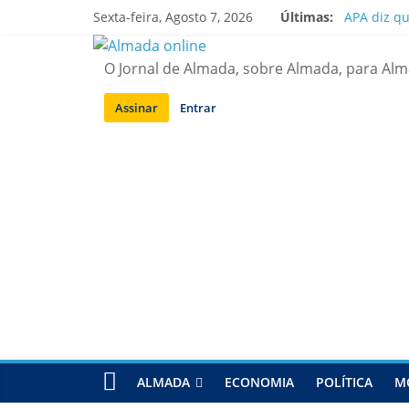
Saltar
Sexta-feira, Agosto 7, 2026
Últimas:
APA diz q
para
Laranjeiro
conteúdo
Ponte 25 d
O Jornal de Almada, sobre Almada, para Al
Situação d
Sobreda | 
Assinar
Entrar
ALMADA
ECONOMIA
POLÍTICA
M