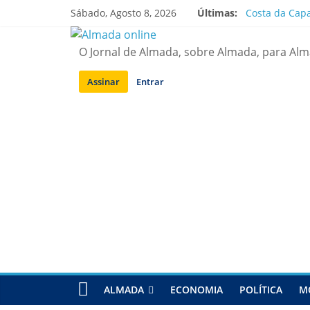
Saltar
Sábado, Agosto 8, 2026
Últimas:
Costa da Capa
para
APA diz que f
conteúdo
Laranjeiro | 
O Jornal de Almada, sobre Almada, para Al
Ponte 25 de A
Situação de a
Assinar
Entrar
ALMADA
ECONOMIA
POLÍTICA
M