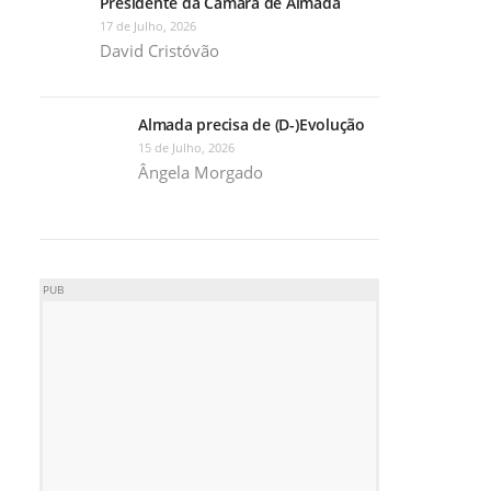
Presidente da Câmara de Almada
17 de Julho, 2026
David Cristóvão
Almada precisa de (D-)Evolução
15 de Julho, 2026
Ângela Morgado
PUB