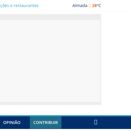
o
ações e restaurantes
Almada
28
C
OPINIÃO
CONTRIBUIR