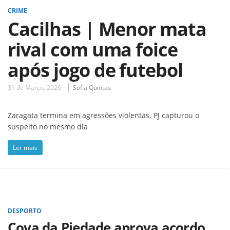
CRIME
Cacilhas | Menor mata
rival com uma foice
após jogo de futebol
31 de Março, 2026
Sofia Quintas
Zaragata termina em agressões violentas. PJ capturou o
suspeito no mesmo dia
Ler mais
DESPORTO
Cova da Piedade aprova acordo