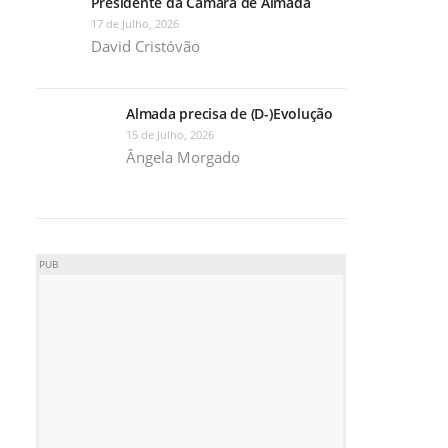
Presidente da Câmara de Almada
17 de Julho, 2026
David Cristóvão
Almada precisa de (D-)Evolução
15 de Julho, 2026
Ângela Morgado
PUB