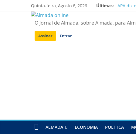
Saltar
Quinta-feira, Agosto 6, 2026
Últimas:
APA diz 
para
Laranjei
conteúdo
Ponte 25
O Jornal de Almada, sobre Almada, para Al
Situação
Sobreda |
Assinar
Entrar
ALMADA
ECONOMIA
POLÍTICA
M