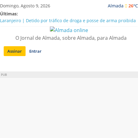
Saltar
o
Domingo, Agosto 9, 2026
Almada
26
C
para
Últimas:
conteúdo
Laranjeiro | Detido por tráfico de droga e posse de arma proibida
A “crise” da água em Almada: ilações e ensinamentos necessários
para o futuro
O Jornal de Almada, sobre Almada, para Almada
Costa da Caparica | Polícia Marítima e ASAE detectam
irregularidades em habitações e restaurantes
Assinar
Entrar
APA diz que falta de água em Almada “foi um problema de má
gestão”
Laranjeiro | Cultura pop asiática invade a Casa Amarela
PUB