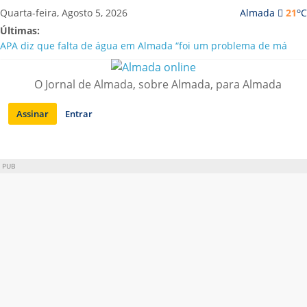
Saltar
o
Quarta-feira, Agosto 5, 2026
Almada
21
C
para
Últimas:
conteúdo
APA diz que falta de água em Almada “foi um problema de má
gestão”
Laranjeiro | Cultura pop asiática invade a Casa Amarela
O Jornal de Almada, sobre Almada, para Almada
Ponte 25 de Abril celebra 60 anos com programa cultural entre
Lisboa e Almada
Assinar
Entrar
Situação de alerta em Almada renovada até final de Agosto
Sobreda | Solar dos Zagallos acolhe festival “Interconnect”
PUB