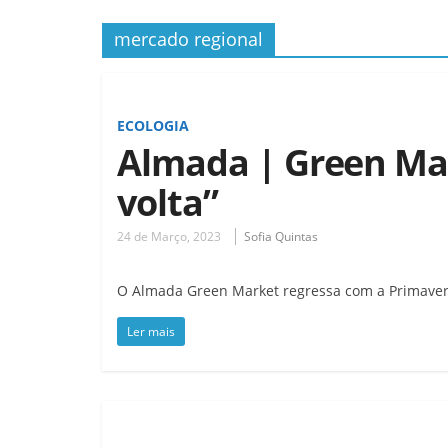
mercado regional
ECOLOGIA
Almada | Green Mar
volta”
24 de Março, 2023
Sofia Quintas
O Almada Green Market regressa com a Primavera
Ler mais