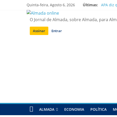
Saltar
Quinta-feira, Agosto 6, 2026
Últimas:
APA diz 
para
Laranjei
conteúdo
Ponte 25
O Jornal de Almada, sobre Almada, para Al
Situação
Sobreda |
Assinar
Entrar
ALMADA
ECONOMIA
POLÍTICA
M