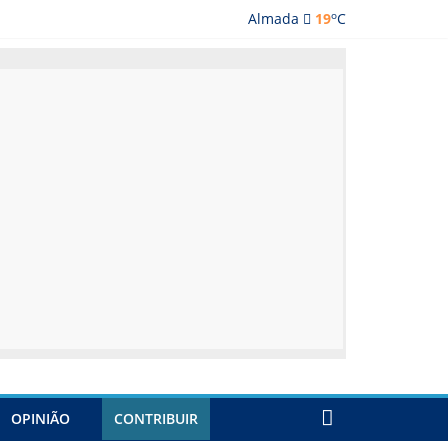
o
Almada
19
C
lmada
OPINIÃO
CONTRIBUIR