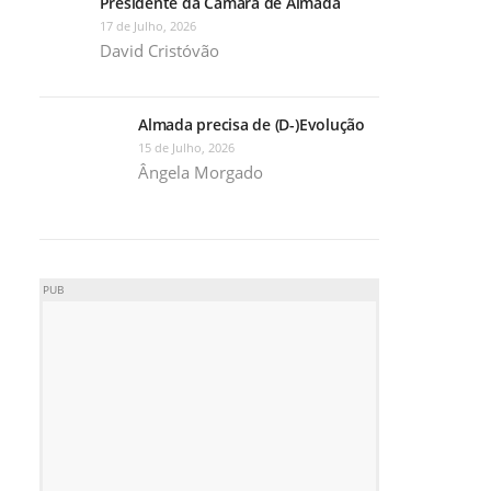
Presidente da Câmara de Almada
17 de Julho, 2026
David Cristóvão
Almada precisa de (D-)Evolução
15 de Julho, 2026
Ângela Morgado
PUB