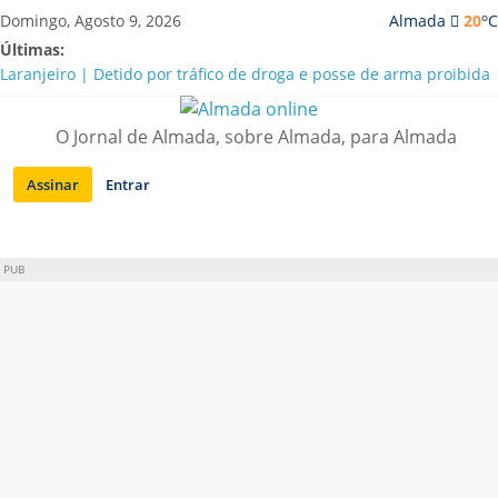
Saltar
o
Domingo, Agosto 9, 2026
Almada
20
C
para
Últimas:
conteúdo
Laranjeiro | Detido por tráfico de droga e posse de arma proibida
A “crise” da água em Almada: ilações e ensinamentos necessários
para o futuro
O Jornal de Almada, sobre Almada, para Almada
Costa da Caparica | Polícia Marítima e ASAE detectam
irregularidades em habitações e restaurantes
Assinar
Entrar
APA diz que falta de água em Almada “foi um problema de má
gestão”
Laranjeiro | Cultura pop asiática invade a Casa Amarela
PUB