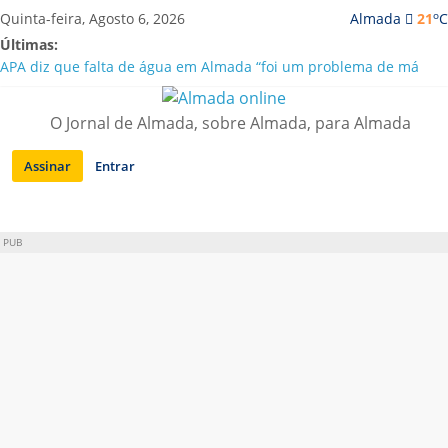
Saltar
o
Quinta-feira, Agosto 6, 2026
Almada
21
C
para
Últimas:
conteúdo
APA diz que falta de água em Almada “foi um problema de má
gestão”
Laranjeiro | Cultura pop asiática invade a Casa Amarela
O Jornal de Almada, sobre Almada, para Almada
Ponte 25 de Abril celebra 60 anos com programa cultural entre
Lisboa e Almada
Assinar
Entrar
Situação de alerta em Almada renovada até final de Agosto
Sobreda | Solar dos Zagallos acolhe festival “Interconnect”
PUB