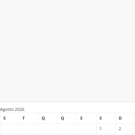
Agosto 2026
S
T
Q
Q
S
S
D
1
2