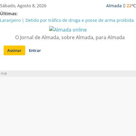
Saltar
o
Sábado, Agosto 8, 2026
Almada
22
C
para
Últimas:
conteúdo
Laranjeiro | Detido por tráfico de droga e posse de arma proibida
A “crise” da água em Almada: ilações e ensinamentos necessários
para o futuro
O Jornal de Almada, sobre Almada, para Almada
Costa da Caparica | Polícia Marítima e ASAE detectam
irregularidades em habitações e restaurantes
Assinar
Entrar
APA diz que falta de água em Almada “foi um problema de má
gestão”
Laranjeiro | Cultura pop asiática invade a Casa Amarela
PUB