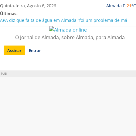
Saltar
o
Quinta-feira, Agosto 6, 2026
Almada
21
C
para
Últimas:
conteúdo
APA diz que falta de água em Almada “foi um problema de má
gestão”
Laranjeiro | Cultura pop asiática invade a Casa Amarela
O Jornal de Almada, sobre Almada, para Almada
Ponte 25 de Abril celebra 60 anos com programa cultural entre
Lisboa e Almada
Assinar
Entrar
Situação de alerta em Almada renovada até final de Agosto
Sobreda | Solar dos Zagallos acolhe festival “Interconnect”
PUB