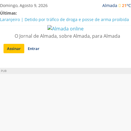
Saltar
o
Domingo, Agosto 9, 2026
Almada
21
C
para
Últimas:
conteúdo
Laranjeiro | Detido por tráfico de droga e posse de arma proibida
A “crise” da água em Almada: ilações e ensinamentos necessários
para o futuro
O Jornal de Almada, sobre Almada, para Almada
Costa da Caparica | Polícia Marítima e ASAE detectam
irregularidades em habitações e restaurantes
Assinar
Entrar
APA diz que falta de água em Almada “foi um problema de má
gestão”
Laranjeiro | Cultura pop asiática invade a Casa Amarela
PUB