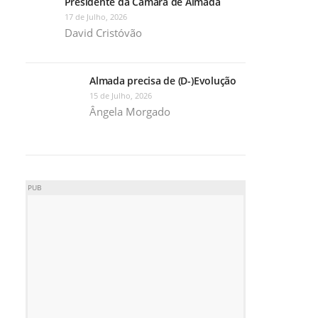
Presidente da Câmara de Almada
17 de Julho, 2026
David Cristóvão
Almada precisa de (D-)Evolução
15 de Julho, 2026
Ângela Morgado
PUB