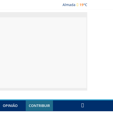
o
Almada
19
C
lmada
OPINIÃO
CONTRIBUIR