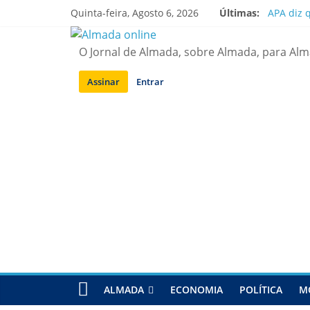
Saltar
Quinta-feira, Agosto 6, 2026
Últimas:
APA diz 
para
Laranjei
conteúdo
Ponte 25
O Jornal de Almada, sobre Almada, para Al
Situação
Sobreda |
Assinar
Entrar
ALMADA
ECONOMIA
POLÍTICA
M