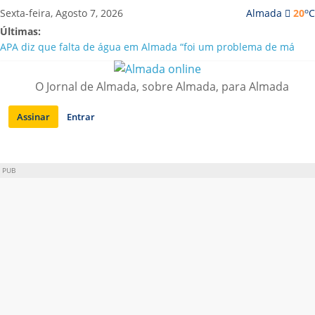
Saltar
o
Sexta-feira, Agosto 7, 2026
Almada
20
C
para
Últimas:
conteúdo
APA diz que falta de água em Almada “foi um problema de má
gestão”
Laranjeiro | Cultura pop asiática invade a Casa Amarela
O Jornal de Almada, sobre Almada, para Almada
Ponte 25 de Abril celebra 60 anos com programa cultural entre
Lisboa e Almada
Assinar
Entrar
Situação de alerta em Almada renovada até final de Agosto
Sobreda | Solar dos Zagallos acolhe festival “Interconnect”
PUB