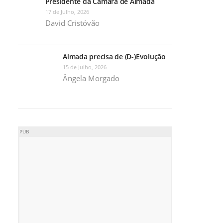
Presidente da Câmara de Almada
17 de Julho, 2026
David Cristóvão
Almada precisa de (D-)Evolução
15 de Julho, 2026
Ângela Morgado
PUB