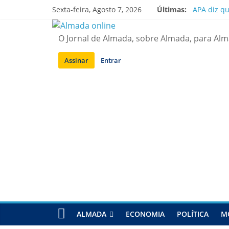
Saltar
Sexta-feira, Agosto 7, 2026
Últimas:
APA diz q
para
Laranjeiro
conteúdo
Ponte 25 d
O Jornal de Almada, sobre Almada, para Al
Situação d
Sobreda | 
Assinar
Entrar
ALMADA
ECONOMIA
POLÍTICA
M