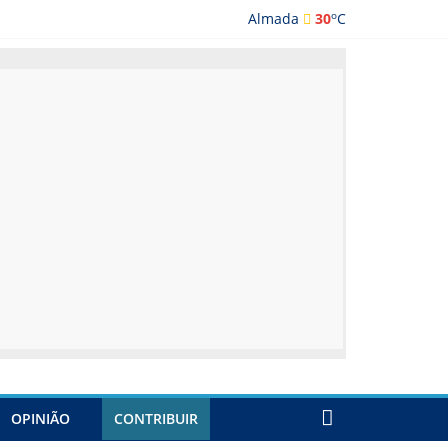
o
Almada
30
C
ada
OPINIÃO
CONTRIBUIR