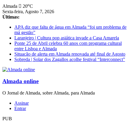
Saltar
o
Almada
20
C
para
Sexta-feira, Agosto 7, 2026
conteúdo
Últimas:
APA diz que falta de água em Almada “foi um problema de
má gestão”
Laranjeiro | Cultura pop asiática invade a Casa Amarela
Ponte 25 de Abril celebra 60 anos com programa cultural
entre Lisboa e Almada
Situação de alerta em Almada renovada até final de Agosto
Sobreda | Solar dos Zagallos acolhe festival “Interconnect”
Almada online
O Jornal de Almada, sobre Almada, para Almada
Assinar
Entrar
PUB