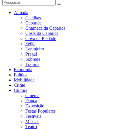
Almada
Cacilhas
Caparica
Charneca da Caparica
Costa da Caparica
Cova da Piedade
Feijó
Laranjeiro
Pragal
Sobreda
Trafaria
Economia
Política
Mobilidade
Crime
Cultura
Cinema
Dança
Exposição
Festas Populares
Festivais
Música
Teatro