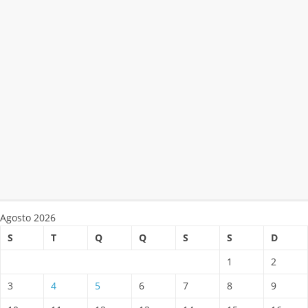
Agosto 2026
S
T
Q
Q
S
S
D
1
2
3
4
5
6
7
8
9