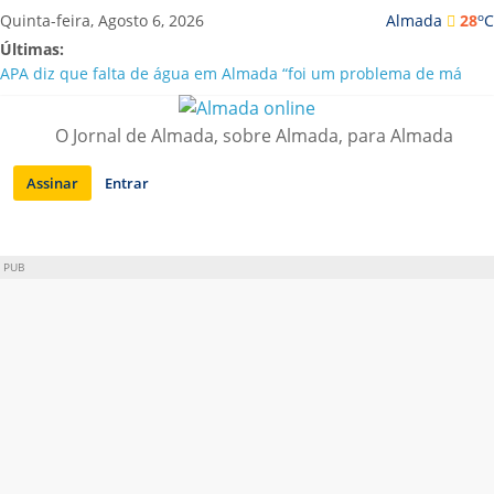
Saltar
o
Quinta-feira, Agosto 6, 2026
Almada
28
C
para
Últimas:
conteúdo
APA diz que falta de água em Almada “foi um problema de má
gestão”
Laranjeiro | Cultura pop asiática invade a Casa Amarela
O Jornal de Almada, sobre Almada, para Almada
Ponte 25 de Abril celebra 60 anos com programa cultural entre
Lisboa e Almada
Assinar
Entrar
Situação de alerta em Almada renovada até final de Agosto
Sobreda | Solar dos Zagallos acolhe festival “Interconnect”
PUB