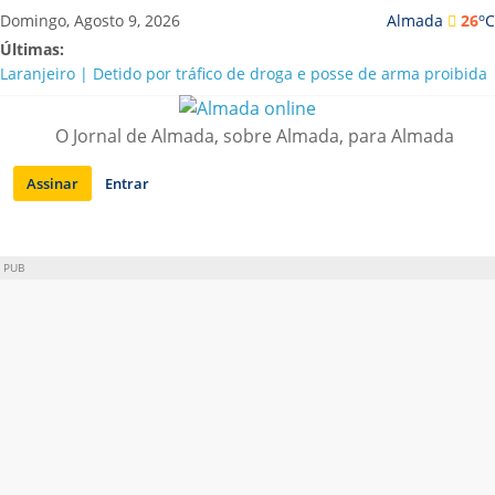
Saltar
o
Domingo, Agosto 9, 2026
Almada
26
C
para
Últimas:
conteúdo
Laranjeiro | Detido por tráfico de droga e posse de arma proibida
A “crise” da água em Almada: ilações e ensinamentos necessários
para o futuro
O Jornal de Almada, sobre Almada, para Almada
Costa da Caparica | Polícia Marítima e ASAE detectam
irregularidades em habitações e restaurantes
Assinar
Entrar
APA diz que falta de água em Almada “foi um problema de má
gestão”
Laranjeiro | Cultura pop asiática invade a Casa Amarela
PUB