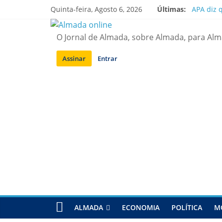
Saltar
Quinta-feira, Agosto 6, 2026
Últimas:
APA diz 
para
Laranjei
conteúdo
Ponte 25
O Jornal de Almada, sobre Almada, para Al
Situação
Sobreda |
Assinar
Entrar
ALMADA
ECONOMIA
POLÍTICA
M