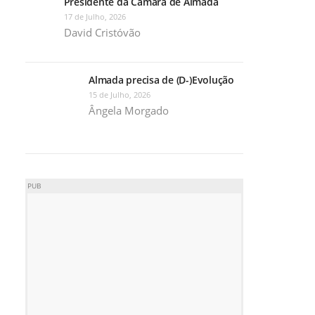
Presidente da Câmara de Almada
17 de Julho, 2026
David Cristóvão
Almada precisa de (D-)Evolução
15 de Julho, 2026
Ângela Morgado
PUB