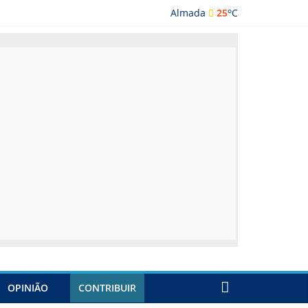
o
Almada
25
C
lmada
OPINIÃO
CONTRIBUIR