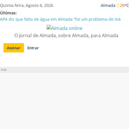
Saltar
o
Quinta-feira, Agosto 6, 2026
Almada
20
C
para
Últimas:
conteúdo
APA diz que falta de água em Almada “foi um problema de má
gestão”
Laranjeiro | Cultura pop asiática invade a Casa Amarela
O Jornal de Almada, sobre Almada, para Almada
Ponte 25 de Abril celebra 60 anos com programa cultural entre
Lisboa e Almada
Assinar
Entrar
Situação de alerta em Almada renovada até final de Agosto
Sobreda | Solar dos Zagallos acolhe festival “Interconnect”
PUB