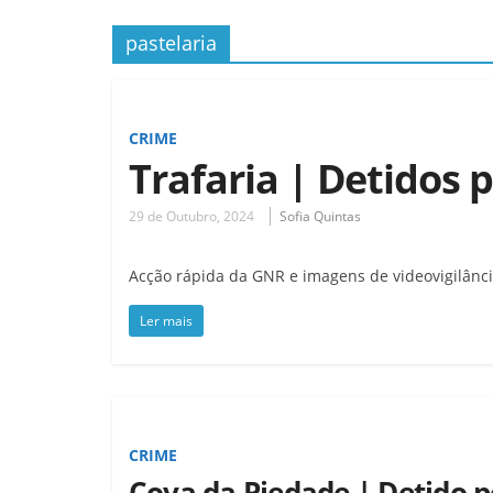
pastelaria
CRIME
Trafaria | Detidos p
29 de Outubro, 2024
Sofia Quintas
Acção rápida da GNR e imagens de videovigilânci
Ler mais
CRIME
Cova da Piedade | Detido p