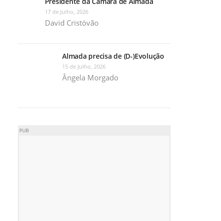
Presidente da Câmara de Almada
17 de Julho, 2026
David Cristóvão
Almada precisa de (D-)Evolução
15 de Julho, 2026
Ângela Morgado
PUB