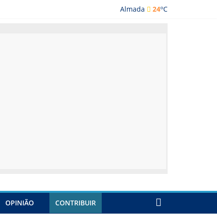
o
Almada
24
C
lmada
OPINIÃO
CONTRIBUIR