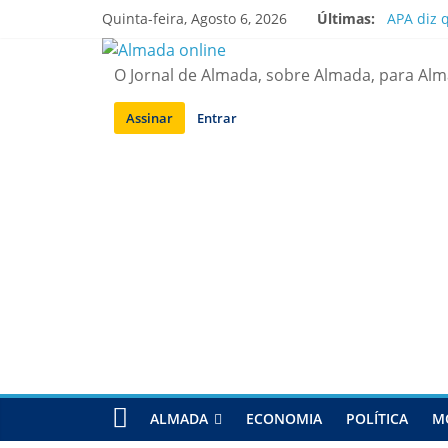
Saltar
Quinta-feira, Agosto 6, 2026
Últimas:
APA diz 
para
Laranjei
conteúdo
Ponte 25
O Jornal de Almada, sobre Almada, para Al
Situação
Sobreda |
Assinar
Entrar
ALMADA
ECONOMIA
POLÍTICA
M