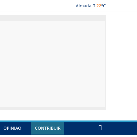
o
Almada
22
C
lmada
OPINIÃO
CONTRIBUIR