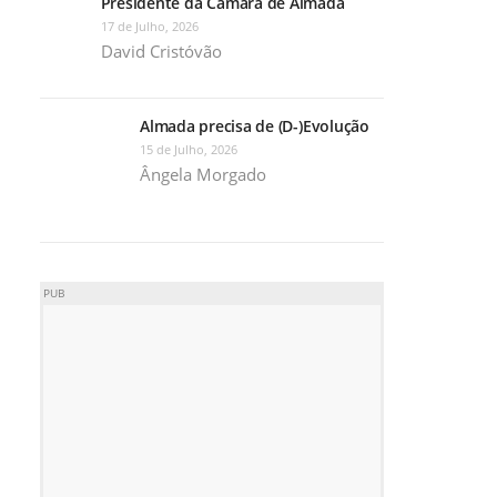
Presidente da Câmara de Almada
17 de Julho, 2026
David Cristóvão
Almada precisa de (D-)Evolução
15 de Julho, 2026
Ângela Morgado
PUB