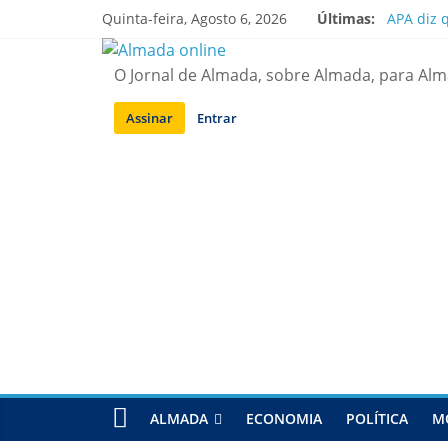
Saltar
Quinta-feira, Agosto 6, 2026
Últimas:
APA diz 
para
Laranjei
conteúdo
Ponte 25
O Jornal de Almada, sobre Almada, para Al
Situação
Sobreda |
Assinar
Entrar
ALMADA
ECONOMIA
POLÍTICA
M