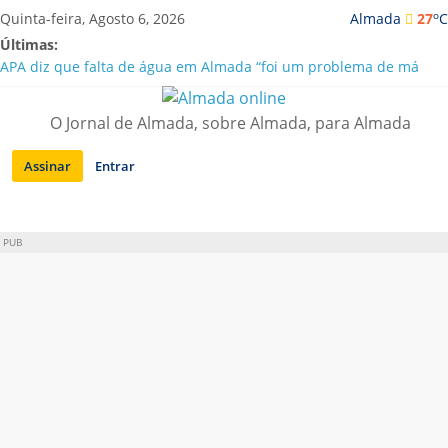
Saltar
o
Quinta-feira, Agosto 6, 2026
Almada
27
C
para
Últimas:
conteúdo
APA diz que falta de água em Almada “foi um problema de má
gestão”
Laranjeiro | Cultura pop asiática invade a Casa Amarela
O Jornal de Almada, sobre Almada, para Almada
Ponte 25 de Abril celebra 60 anos com programa cultural entre
Lisboa e Almada
Assinar
Entrar
Situação de alerta em Almada renovada até final de Agosto
Sobreda | Solar dos Zagallos acolhe festival “Interconnect”
PUB