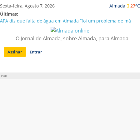
Saltar
o
Sexta-feira, Agosto 7, 2026
Almada
27
C
para
Últimas:
conteúdo
APA diz que falta de água em Almada “foi um problema de má
gestão”
Laranjeiro | Cultura pop asiática invade a Casa Amarela
O Jornal de Almada, sobre Almada, para Almada
Ponte 25 de Abril celebra 60 anos com programa cultural entre
Lisboa e Almada
Assinar
Entrar
Situação de alerta em Almada renovada até final de Agosto
Sobreda | Solar dos Zagallos acolhe festival “Interconnect”
PUB