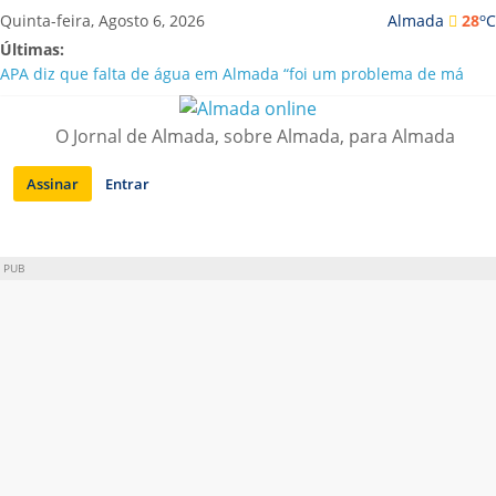
Saltar
o
Quinta-feira, Agosto 6, 2026
Almada
28
C
para
Últimas:
conteúdo
APA diz que falta de água em Almada “foi um problema de má
gestão”
Laranjeiro | Cultura pop asiática invade a Casa Amarela
O Jornal de Almada, sobre Almada, para Almada
Ponte 25 de Abril celebra 60 anos com programa cultural entre
Lisboa e Almada
Assinar
Entrar
Situação de alerta em Almada renovada até final de Agosto
Sobreda | Solar dos Zagallos acolhe festival “Interconnect”
PUB